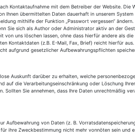
 nach Kontaktaufnahme mit dem Betreiber der Website. Die Web
von Ihnen übermittelten Daten dauerhaft in unserem System
eldung mithilfe der Funktion „Passwort vergessen“ ändern.
wenn Sie sich als Author oder Administrator aktiv an der Ges
it von uns löschen lassen, ohne dass hierfür andere als di
nten Kontaktdaten (z.B. E-Mail, Fax, Brief) reicht hierfür a
icht aufgrund gesetzlicher Aufbewahrungspflichten speich
enlose Auskunft darüber zu erhalten, welche personenbezog
nd auf die Verarbeitungseinschränkung oder Löschung Ihre
en. Sollten Sie annehmen, dass Ihre Daten unrechtmäßig ve
 zur Aufbewahrung von Daten (z. B. Vorratsdatenspeicherung)
e für ihre Zweckbestimmung nicht mehr vonnöten sein und e